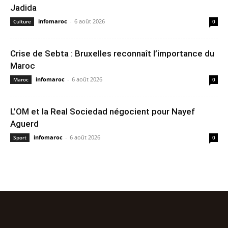
Jadida
infomaroc
-
6 août 2026
Culture
0
Crise de Sebta : Bruxelles reconnaît l’importance du
Maroc
infomaroc
-
6 août 2026
Maroc
0
L’OM et la Real Sociedad négocient pour Nayef
Aguerd
infomaroc
-
6 août 2026
Sport
0