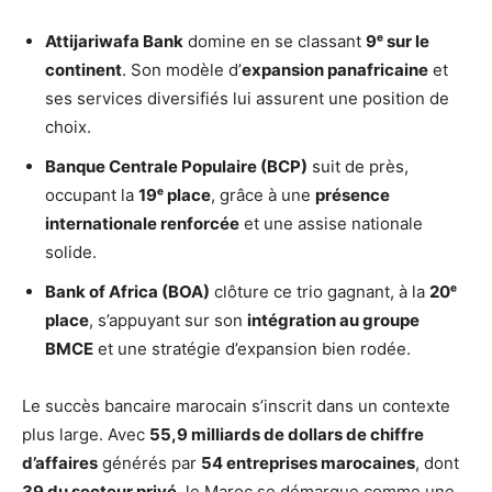
Attijariwafa Bank
domine en se classant
9ᵉ sur le
continent
. Son modèle d’
expansion panafricaine
et
ses services diversifiés lui assurent une position de
choix.
Banque Centrale Populaire (BCP)
suit de près,
occupant la
19ᵉ place
, grâce à une
présence
internationale renforcée
et une assise nationale
solide.
Bank of Africa (BOA)
clôture ce trio gagnant, à la
20ᵉ
place
, s’appuyant sur son
intégration au groupe
BMCE
et une stratégie d’expansion bien rodée.
Le succès bancaire marocain s’inscrit dans un contexte
plus large. Avec
55,9 milliards de dollars de chiffre
d’affaires
générés par
54 entreprises marocaines
, dont
39 du secteur privé
, le Maroc se démarque comme une