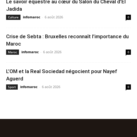
Le savoir équestre au cœur du Salon du Cheval d’El
Jadida
infomaroc
-
6 août 2026
Culture
0
Crise de Sebta : Bruxelles reconnaît l’importance du
Maroc
infomaroc
-
6 août 2026
Maroc
0
L’OM et la Real Sociedad négocient pour Nayef
Aguerd
infomaroc
-
6 août 2026
Sport
0