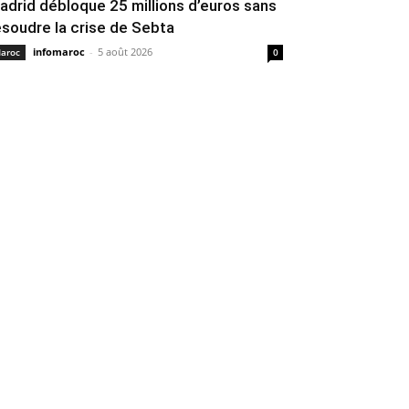
adrid débloque 25 millions d’euros sans
ésoudre la crise de Sebta
infomaroc
-
5 août 2026
aroc
0