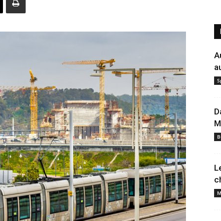
A
a
S
D
M
B
L
c
M