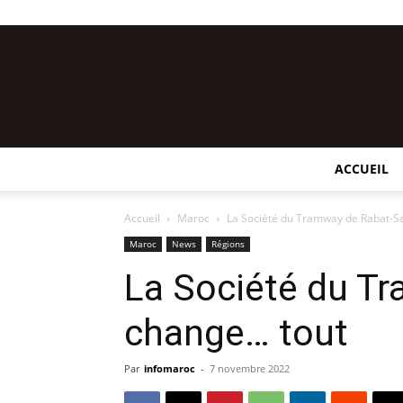
ACCUEIL
Accueil
Maroc
La Société du Tramway de Rabat-S
Maroc
News
Régions
La Société du T
change… tout
Par
infomaroc
-
7 novembre 2022