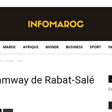
MAROC
AFRIQUE
MONDE
BUSINESS
SPORT
I
InfoMaroc
alé change… tout
ramway de Rabat-Salé
C