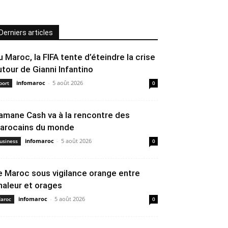
Derniers articles
u Maroc, la FIFA tente d’éteindre la crise
utour de Gianni Infantino
infomaroc
-
5 août 2026
port
0
amane Cash va à la rencontre des
arocains du monde
infomaroc
-
5 août 2026
usiness
0
e Maroc sous vigilance orange entre
haleur et orages
infomaroc
-
5 août 2026
aroc
0