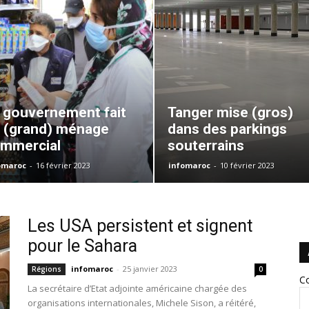
 gouvernement fait
Tanger mise (gros)
 (grand) ménage
dans des parkings
mmercial
souterrains
omaroc
-
16 février 2023
infomaroc
-
10 février 2023
Les USA persistent et signent
pour le Sahara
infomaroc
-
25 janvier 2023
Régions
0
Co
La secrétaire d’Etat adjointe américaine chargée des
organisations internationales, Michele Sison, a réitéré,