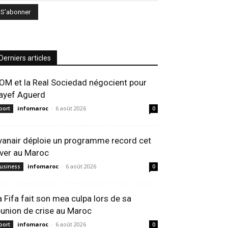
Derniers articles
’OM et la Real Sociedad négocient pour
ayef Aguerd
infomaroc
-
6 août 2026
port
0
yanair déploie un programme record cet
iver au Maroc
infomaroc
-
6 août 2026
usiness
0
a Fifa fait son mea culpa lors de sa
éunion de crise au Maroc
infomaroc
-
6 août 2026
port
0