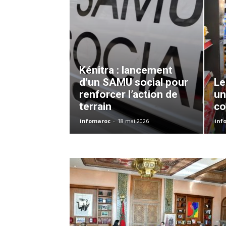
Kénitra : lancement
d’un SAMU social pour
Le
renforcer l’action de
un
terrain
co
infomaroc
-
18 mai 2026
inf