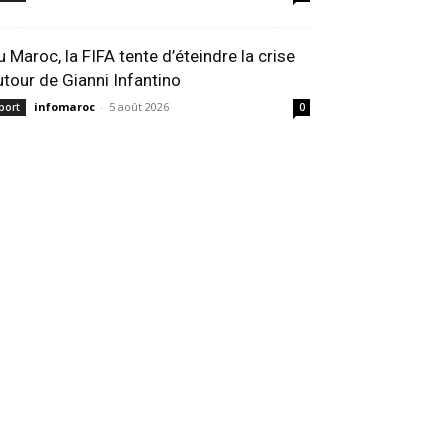
u Maroc, la FIFA tente d’éteindre la crise
utour de Gianni Infantino
infomaroc
-
5 août 2026
port
0