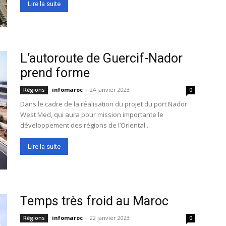
Lire la suite
L’autoroute de Guercif-Nador
prend forme
infomaroc
-
24 janvier 2023
Régions
0
Dans le cadre de la réalisation du projet du port Nador
West Med, qui aura pour mission importante le
développement des régions de l’Oriental...
Lire la suite
Temps très froid au Maroc
infomaroc
-
22 janvier 2023
Régions
0