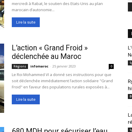
mercredi à Rabat, le soutien des Etats-Unis au plan
marocain d’autonomie...
Lire la suite
L’action « Grand Froid »
L
N
déclenchée au Maroc
S
infomaroc
-
25 janvier 2023
Régions
0
Le Roi Mohammed VI a donné ses instructions pour que
soit déclenchée immédiatement l’action solidaire "Grand
R
Froid" en faveur des populations rurales exposées à...
h
B
Lire la suite
L
r
680 MDH pour sécuriser l’eau
S