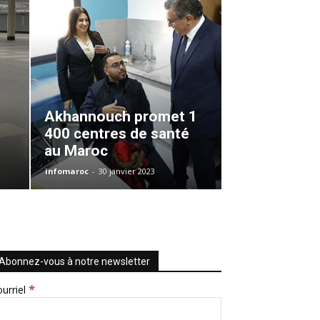
Akhannouch promet 1
400 centres de santé
au Maroc
infomaroc
-
30 janvier 2023
Abonnez-vous à notre newsletter
*
urriel