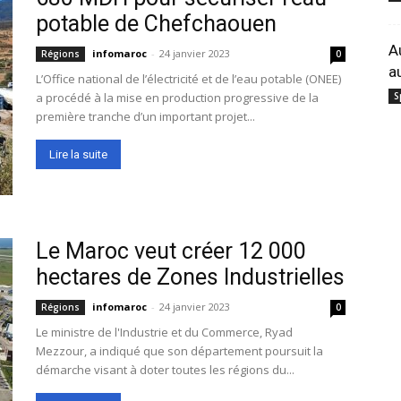
potable de Chefchaouen
A
infomaroc
-
24 janvier 2023
Régions
0
a
L’Office national de l’électricité et de l’eau potable (ONEE)
a procédé à la mise en production progressive de la
S
première tranche d’un important projet...
Lire la suite
Le Maroc veut créer 12 000
hectares de Zones Industrielles
infomaroc
-
24 janvier 2023
Régions
0
Le ministre de l'Industrie et du Commerce, Ryad
Mezzour, a indiqué que son département poursuit la
démarche visant à doter toutes les régions du...