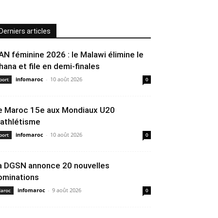
Derniers articles
AN féminine 2026 : le Malawi élimine le
hana et file en demi-finales
infomaroc
-
10 août 2026
port
0
e Maroc 15e aux Mondiaux U20
’athlétisme
infomaroc
-
10 août 2026
port
0
a DGSN annonce 20 nouvelles
ominations
infomaroc
-
9 août 2026
aroc
0