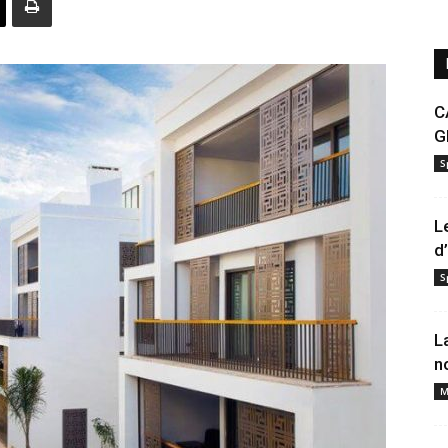
C
G
S
L
d
S
L
n
M