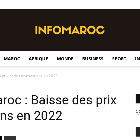
MAROC
AFRIQUE
MONDE
BUSINESS
SPORT
I
InfoMaroc
 prix et des transactions en 2022
roc : Baisse des prix
ons en 2022
C