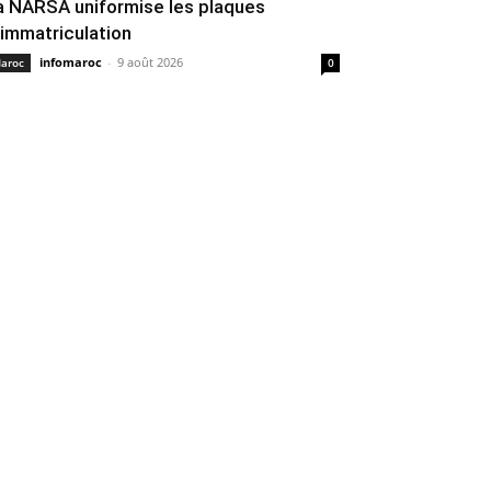
a NARSA uniformise les plaques
’immatriculation
infomaroc
-
9 août 2026
aroc
0