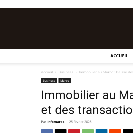
ACCUEIL
Accueil
Business
Immobilier au Maroc : Baisse des
Business
Maroc
Immobilier au Ma
et des transacti
Par
infomaroc
-
25 février 2023