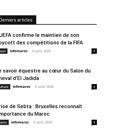
Derniers articles
’UEFA confirme le maintien de son
oycott des compétitions de la FIFA
infomaroc
-
6 août 2026
port
0
e savoir équestre au cœur du Salon du
heval d’El Jadida
infomaroc
-
6 août 2026
ulture
0
rise de Sebta : Bruxelles reconnaît
’importance du Maroc
infomaroc
-
6 août 2026
aroc
0