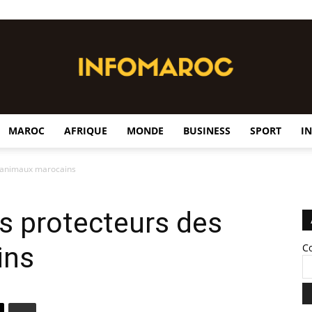
MAROC
AFRIQUE
MONDE
BUSINESS
SPORT
I
InfoMaroc
s animaux marocains
s protecteurs des
ins
C