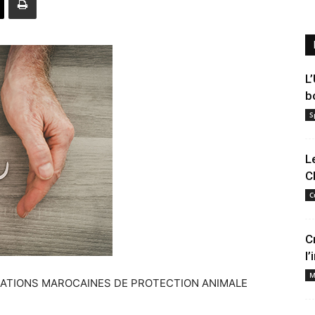
L
b
S
L
C
C
C
l
M
IATIONS MAROCAINES DE PROTECTION ANIMALE