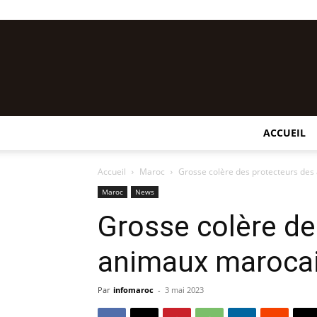
ACCUEIL
Accueil
Maroc
Grosse colère des protecteurs de
Maroc
News
Grosse colère de
animaux maroca
Par
infomaroc
-
3 mai 2023