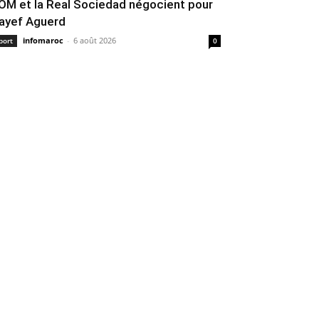
’OM et la Real Sociedad négocient pour
ayef Aguerd
infomaroc
-
6 août 2026
port
0