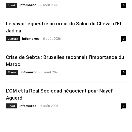
infomaroc
-
6 août 2026
Sport
0
Le savoir équestre au cœur du Salon du Cheval d’El
Jadida
infomaroc
-
6 août 2026
Culture
0
Crise de Sebta : Bruxelles reconnaît l’importance du
Maroc
infomaroc
-
6 août 2026
Maroc
0
L’OM et la Real Sociedad négocient pour Nayef
Aguerd
infomaroc
-
6 août 2026
Sport
0