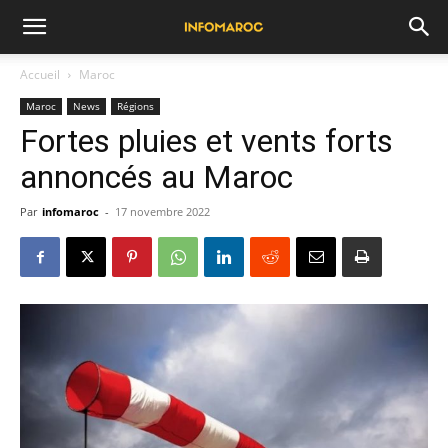
Accueil
Maroc
Maroc
News
Régions
Fortes pluies et vents forts
annoncés au Maroc
Par
infomaroc
-
17 novembre 2022