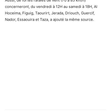
Aussi, de fortes rafales de vent (70 à 85 km/h)
concerneront, du vendredi à 12H au samedi à 18H, Al
Hoceima, Figuig, Taourirt, Jerada, Driouch, Guercif,
Nador, Essaouira et Taza, a ajouté la même source.