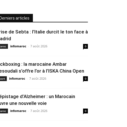
Derniers articles
rise de Sebta : l’Italie durcit le ton face à
adrid
infomaroc
-
7 août 2026
aroc
0
ickboxing : la marocaine Ambar
esoudali s’offre l’or à l’ISKA China Open
infomaroc
-
7 août 2026
port
0
épistage d’Alzheimer : un Marocain
uvre une nouvelle voie
infomaroc
-
7 août 2026
aroc
0