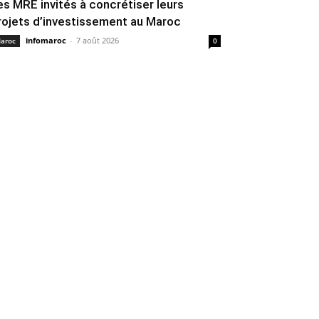
es MRE invités à concrétiser leurs
rojets d’investissement au Maroc
infomaroc
-
7 août 2026
aroc
0