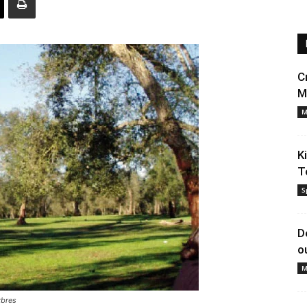
C
M
M
K
T
S
D
o
M
rbres