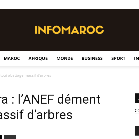
MAROC
AFRIQUE
MONDE
BUSINESS
SPORT
I
InfoMaroc
tout abattage massif d’arbres
a : l’ANEF dément
ssif d’arbres
C