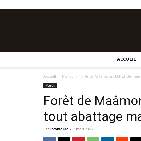
ACCUEIL
Accueil
Maroc
Forêt de Maâmora : l’ANEF dément 
Maroc
Forêt de Maâmor
tout abattage ma
Par
infomaroc
-
3 mars 2026