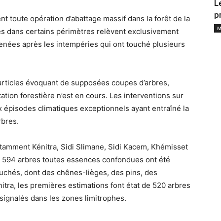
L
p
t toute opération d’abattage massif dans la forêt de la
M
s dans certains périmètres relèvent exclusivement
menées après les intempéries qui ont touché plusieurs
’articles évoquant de supposées coupes d’arbres,
tion forestière n’est en cours. Les interventions sur
aux épisodes climatiques exceptionnels ayant entraîné la
bres.
tamment Kénitra, Sidi Slimane, Sidi Kacem, Khémisset
t, 594 arbres toutes essences confondues ont été
chés, dont des chênes-lièges, des pins, des
itra, les premières estimations font état de 520 arbres
 signalés dans les zones limitrophes.