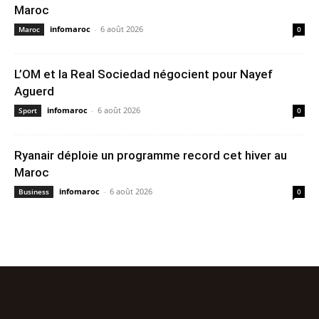
Maroc
infomaroc
-
6 août 2026
Maroc
0
L’OM et la Real Sociedad négocient pour Nayef
Aguerd
infomaroc
-
6 août 2026
Sport
0
Ryanair déploie un programme record cet hiver au
Maroc
infomaroc
-
6 août 2026
Business
0