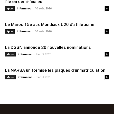
file en demi-finales
infomaroc
-
10 août 2026
Sport
0
Le Maroc 15e aux Mondiaux U20 d’athlétisme
infomaroc
-
10 août 2026
Sport
0
La DGSN annonce 20 nouvelles nominations
infomaroc
-
9 août 2026
Maroc
0
La NARSA uniformise les plaques d’immatriculation
infomaroc
-
9 août 2026
Maroc
0