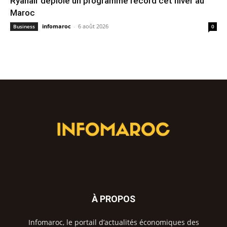
Ryanair déploie un programme record cet hiver au
Maroc
infomaroc
-
6 août 2026
Business
0
À PROPOS
Infomaroc, le portail d’actualités économiques des