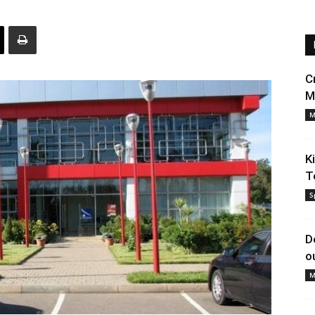
C
M
M
K
T
S
D
o
M