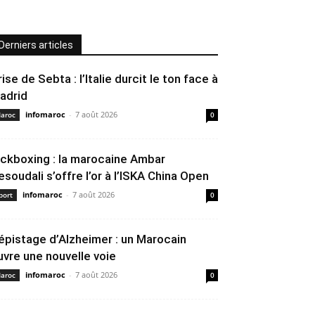
Derniers articles
rise de Sebta : l’Italie durcit le ton face à
adrid
infomaroc
-
7 août 2026
aroc
0
ickboxing : la marocaine Ambar
esoudali s’offre l’or à l’ISKA China Open
infomaroc
-
7 août 2026
port
0
épistage d’Alzheimer : un Marocain
uvre une nouvelle voie
infomaroc
-
7 août 2026
aroc
0