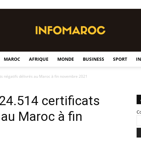
MAROC
AFRIQUE
MONDE
BUSINESS
SPORT
I
InfoMaroc
ats négatifs délivrés au Maroc à fin novembre 2021
24.514 certificats
 au Maroc à fin
C