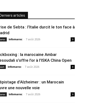
Derniers articles
rise de Sebta : l’Italie durcit le ton face à
adrid
infomaroc
-
7 août 2026
aroc
0
ickboxing : la marocaine Ambar
esoudali s’offre l’or à l’ISKA China Open
infomaroc
-
7 août 2026
port
0
épistage d’Alzheimer : un Marocain
uvre une nouvelle voie
infomaroc
-
7 août 2026
aroc
0