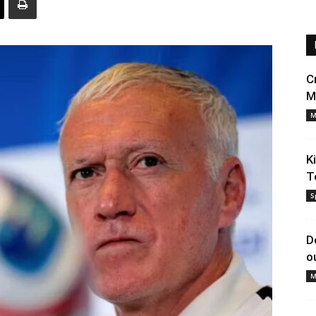
C
M
M
K
T
S
D
o
M