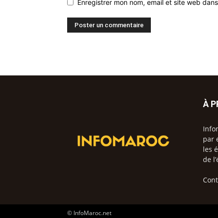
Enregistrer mon nom, email et site web dans
À 
Info
par 
les 
de l
Cont
© InfoMaroc.net