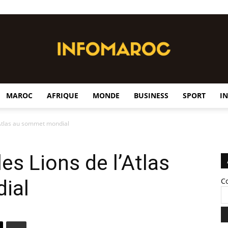
MAROC
AFRIQUE
MONDE
BUSINESS
SPORT
I
InfoMaroc
’Atlas au sommet mondial
es Lions de l’Atlas
ial
C