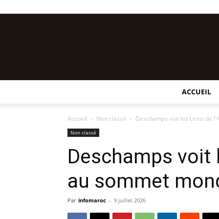
ACCUEIL
Accueil
Non classé
Deschamps voit les Lions de l
Non classé
Deschamps voit l
au sommet mond
Par
infomaroc
-
9 juillet 2026