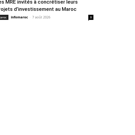
es MRE invités à concrétiser leurs
rojets d’investissement au Maroc
infomaroc
-
7 août 2026
aroc
0