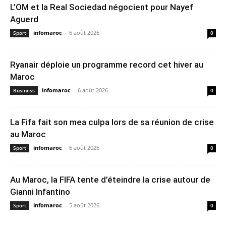
L’OM et la Real Sociedad négocient pour Nayef
Aguerd
infomaroc
-
6 août 2026
Sport
0
Ryanair déploie un programme record cet hiver au
Maroc
infomaroc
-
6 août 2026
Business
0
La Fifa fait son mea culpa lors de sa réunion de crise
au Maroc
infomaroc
-
6 août 2026
Sport
0
Au Maroc, la FIFA tente d’éteindre la crise autour de
Gianni Infantino
infomaroc
-
5 août 2026
Sport
0