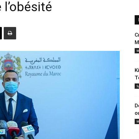
 l’obésité
C
M
M
K
T
S
D
o
M