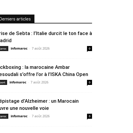
Derniers articles
rise de Sebta : l’Italie durcit le ton face à
adrid
infomaroc
-
7 août 2026
aroc
0
ickboxing : la marocaine Ambar
esoudali s’offre l’or à l’ISKA China Open
infomaroc
-
7 août 2026
port
0
épistage d’Alzheimer : un Marocain
uvre une nouvelle voie
infomaroc
-
7 août 2026
aroc
0