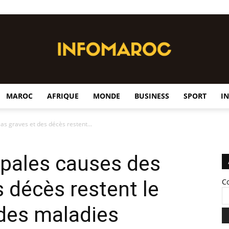
MAROC
AFRIQUE
MONDE
BUSINESS
SPORT
I
InfoMaroc
cas graves et des décès restent...
cipales causes des
s décès restent le
C
 des maladies