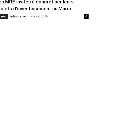
es MRE invités à concrétiser leurs
rojets d’investissement au Maroc
infomaroc
-
7 août 2026
aroc
0