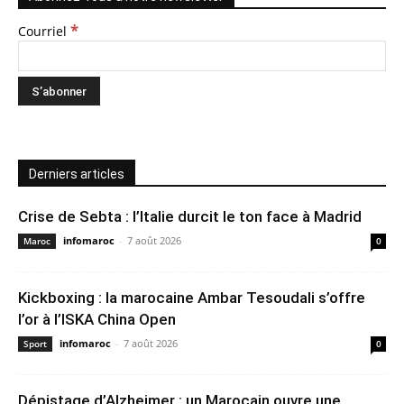
*
Courriel
Derniers articles
Crise de Sebta : l’Italie durcit le ton face à Madrid
infomaroc
-
7 août 2026
Maroc
0
Kickboxing : la marocaine Ambar Tesoudali s’offre
l’or à l’ISKA China Open
infomaroc
-
7 août 2026
Sport
0
Dépistage d’Alzheimer : un Marocain ouvre une