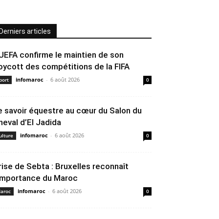
Derniers articles
’UEFA confirme le maintien de son
oycott des compétitions de la FIFA
infomaroc
-
6 août 2026
port
0
e savoir équestre au cœur du Salon du
heval d’El Jadida
infomaroc
-
6 août 2026
ulture
0
rise de Sebta : Bruxelles reconnaît
’importance du Maroc
infomaroc
-
6 août 2026
aroc
0