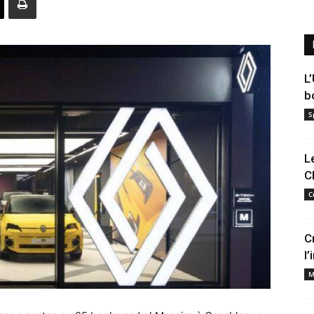
L
b
S
L
C
C
C
l
M