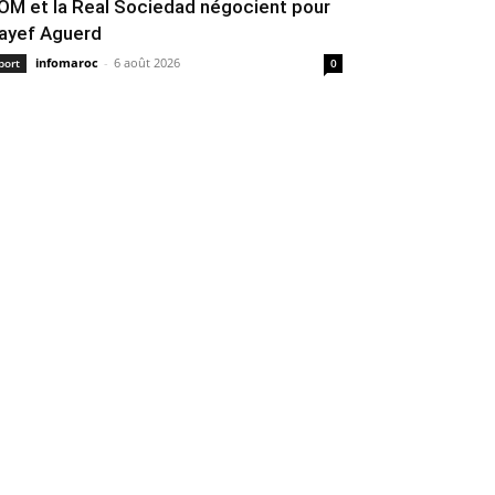
’OM et la Real Sociedad négocient pour
ayef Aguerd
infomaroc
-
6 août 2026
port
0