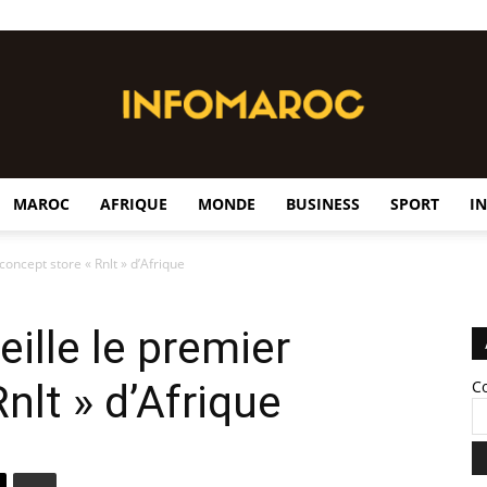
MAROC
AFRIQUE
MONDE
BUSINESS
SPORT
I
InfoMaroc
oncept store « Rnlt » d’Afrique
ille le premier
nlt » d’Afrique
C