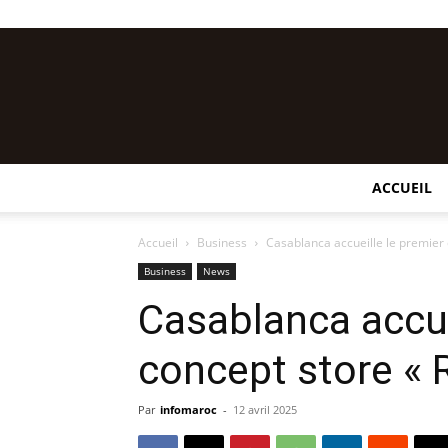
ACCUEIL
Accueil
Business
Casablanca accueille le premier c
Business
News
Casablanca accue
concept store « R
Par
infomaroc
-
12 avril 2025