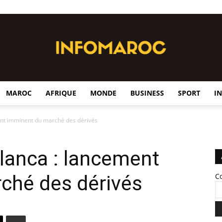
MAROC
AFRIQUE
MONDE
BUSINESS
SPORT
I
InfoMaroc
nt imminent du marché des dérivés
lanca : lancement
ché des dérivés
C