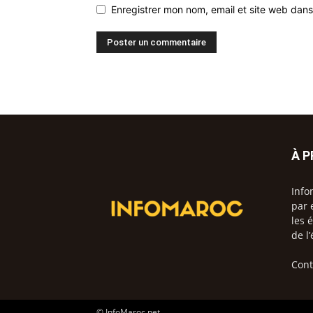
Enregistrer mon nom, email et site web dans
À 
Info
par 
les 
de l
Cont
© InfoMaroc.net