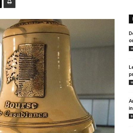
D
o
M
L
p
M
A
i
B