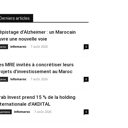
Derniers articles
épistage d’Alzheimer : un Marocain
uvre une nouvelle voie
infomaroc
-
7 août 2026
aroc
0
es MRE invités à concrétiser leurs
rojets d’investissement au Maroc
infomaroc
-
7 août 2026
aroc
0
rab Invest prend 15 % de la holding
nternationale d’AKDITAL
infomaroc
-
7 août 2026
usiness
0