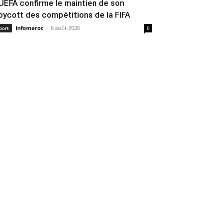
’UEFA confirme le maintien de son
oycott des compétitions de la FIFA
infomaroc
-
6 août 2026
port
0