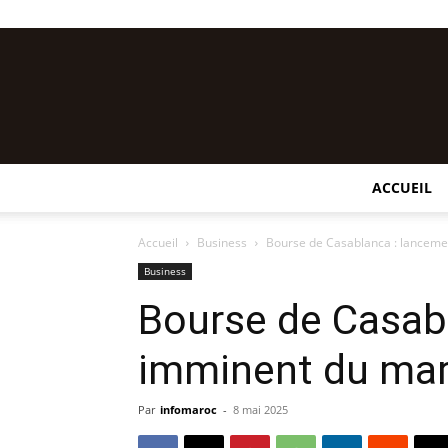
ACCUEIL
Accueil
Business
Bourse de Casablanca : lanceme
Business
Bourse de Casab
imminent du mar
Par
infomaroc
-
8 mai 2025