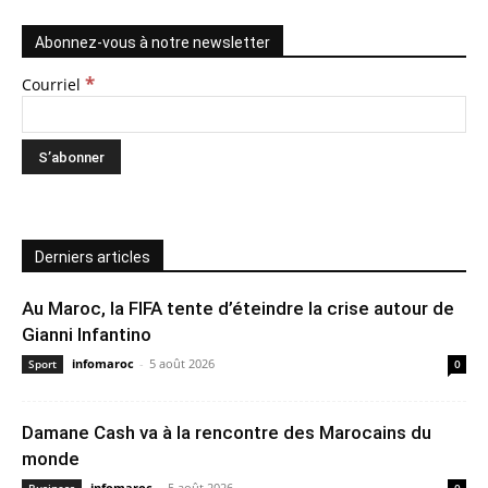
Abonnez-vous à notre newsletter
*
Courriel
Derniers articles
Au Maroc, la FIFA tente d’éteindre la crise autour de
Gianni Infantino
infomaroc
-
5 août 2026
Sport
0
Damane Cash va à la rencontre des Marocains du
monde
infomaroc
-
5 août 2026