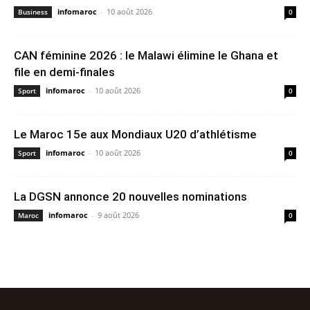
infomaroc
-
10 août 2026
Business
0
CAN féminine 2026 : le Malawi élimine le Ghana et
file en demi-finales
infomaroc
-
10 août 2026
Sport
0
Le Maroc 15e aux Mondiaux U20 d’athlétisme
infomaroc
-
10 août 2026
Sport
0
La DGSN annonce 20 nouvelles nominations
infomaroc
-
9 août 2026
Maroc
0