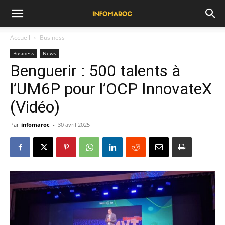
Accueil
Business
Business
News
Benguerir : 500 talents à
l’UM6P pour l’OCP InnovateX
(Vidéo)
Par
infomaroc
-
30 avril 2025