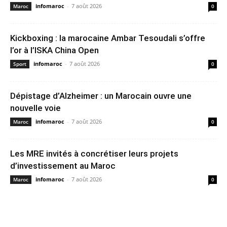
infomaroc
-
7 août 2026
Maroc
0
Kickboxing : la marocaine Ambar Tesoudali s’offre
l’or à l’ISKA China Open
infomaroc
-
7 août 2026
Sport
0
Dépistage d’Alzheimer : un Marocain ouvre une
nouvelle voie
infomaroc
-
7 août 2026
Maroc
0
Les MRE invités à concrétiser leurs projets
d’investissement au Maroc
infomaroc
-
7 août 2026
Maroc
0