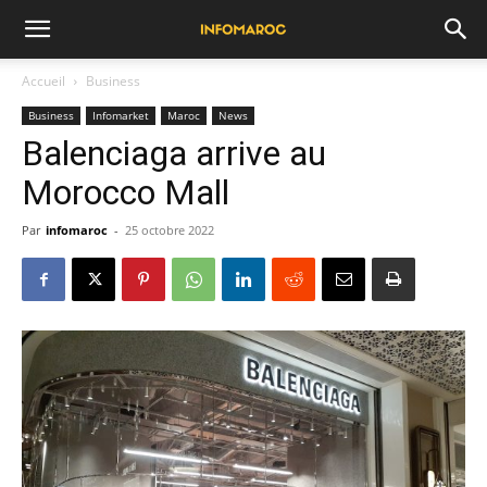
Accueil
Business
Business
Infomarket
Maroc
News
Balenciaga arrive au
Morocco Mall
Par
infomaroc
-
25 octobre 2022