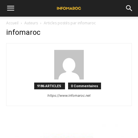
Accueil
Auteurs
Articles postés par infomaroc
infomaroc
9186 ARTICLES
0 Commentaires
https://www.infomaroc.net