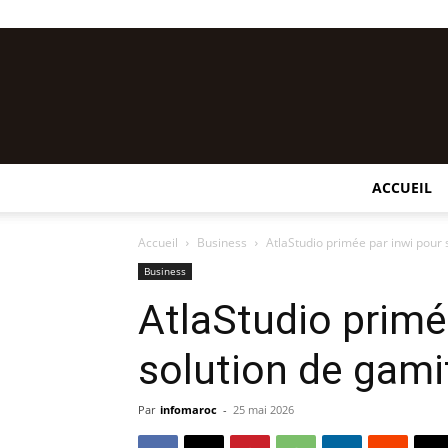
ACCUEIL
Accueil
Business
AtlaStudio primée par inwi pour 
Business
AtlaStudio primé
solution de gami
Par
infomaroc
-
25 mai 2026