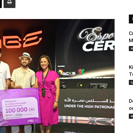
C
M
M
K
T
S
D
o
M