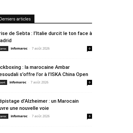
Derniers articles
rise de Sebta : l’Italie durcit le ton face à
adrid
infomaroc
-
7 août 2026
aroc
0
ickboxing : la marocaine Ambar
esoudali s’offre l’or à l’ISKA China Open
infomaroc
-
7 août 2026
port
0
épistage d’Alzheimer : un Marocain
uvre une nouvelle voie
infomaroc
-
7 août 2026
aroc
0