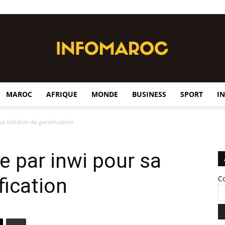
MAROC
AFRIQUE
MONDE
BUSINESS
SPORT
I
InfoMaroc
sa solution de gamification
e par inwi pour sa
fication
C