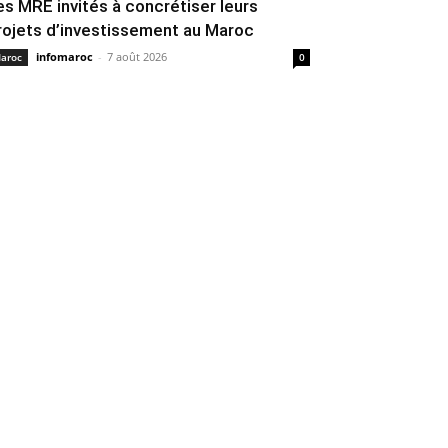
es MRE invités à concrétiser leurs
rojets d’investissement au Maroc
infomaroc
-
7 août 2026
aroc
0