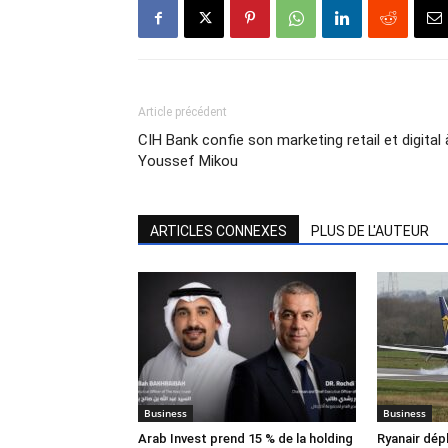
Article précédent
CIH Bank confie son marketing retail et digital 
Youssef Mikou
ARTICLES CONNEXES
PLUS DE L'AUTEUR
Business
Business
Arab Invest prend 15 % de la holding
Ryanair dép