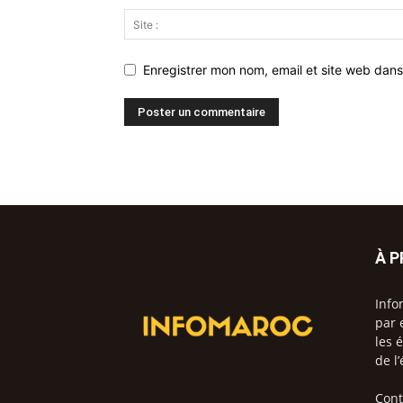
Enregistrer mon nom, email et site web dans
À 
Info
par 
les 
de l
Cont