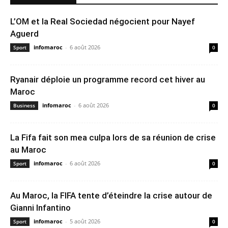
L’OM et la Real Sociedad négocient pour Nayef
Aguerd
infomaroc
-
6 août 2026
Sport
0
Ryanair déploie un programme record cet hiver au
Maroc
infomaroc
-
6 août 2026
Business
0
La Fifa fait son mea culpa lors de sa réunion de crise
au Maroc
infomaroc
-
6 août 2026
Sport
0
Au Maroc, la FIFA tente d’éteindre la crise autour de
Gianni Infantino
infomaroc
-
5 août 2026
Sport
0