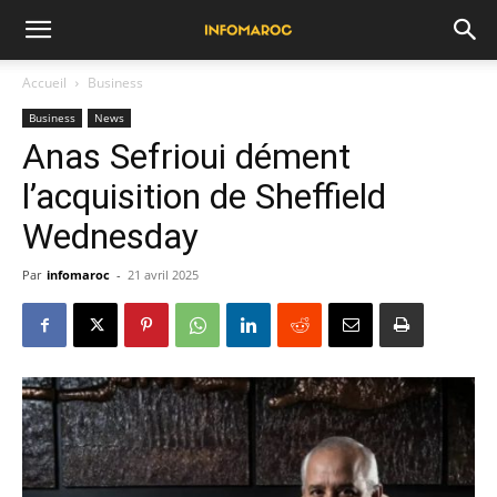
Accueil
Business
Business
News
Anas Sefrioui dément
l’acquisition de Sheffield
Wednesday
Par
infomaroc
-
21 avril 2025