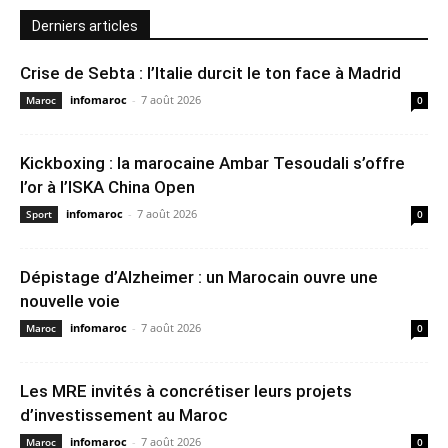
Derniers articles
Crise de Sebta : l’Italie durcit le ton face à Madrid
infomaroc
-
7 août 2026
Maroc
0
Kickboxing : la marocaine Ambar Tesoudali s’offre
l’or à l’ISKA China Open
infomaroc
-
7 août 2026
Sport
0
Dépistage d’Alzheimer : un Marocain ouvre une
nouvelle voie
infomaroc
-
7 août 2026
Maroc
0
Les MRE invités à concrétiser leurs projets
d’investissement au Maroc
infomaroc
-
7 août 2026
Maroc
0