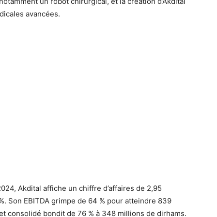
notamment un robot chirurgical, et la création d’Akdital
dicales avancées.
024, Akdital affiche un chiffre d’affaires de 2,95
 %. Son EBITDA grimpe de 64 % pour atteindre 839
net consolidé bondit de 76 % à 348 millions de dirhams.