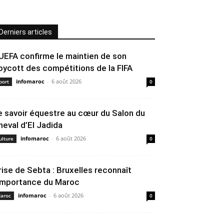
Derniers articles
’UEFA confirme le maintien de son
oycott des compétitions de la FIFA
infomaroc
-
6 août 2026
port
0
e savoir équestre au cœur du Salon du
heval d’El Jadida
infomaroc
-
6 août 2026
ulture
0
rise de Sebta : Bruxelles reconnaît
’importance du Maroc
infomaroc
-
6 août 2026
aroc
0