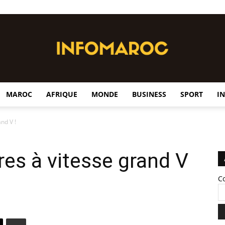
MAROC
AFRIQUE
MONDE
BUSINESS
SPORT
I
InfoMaroc
nd V !
res à vitesse grand V
C