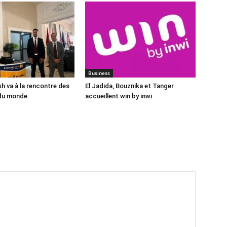
Business
 va à la rencontre des
El Jadida, Bouznika et Tanger
du monde
accueillent win by inwi