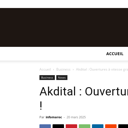
ACCUEIL
Accueil
Business
Akdital : Ouvertures à vitesse gra
Business
News
Akdital : Ouvertu
!
Par
infomaroc
-
20 mars 2025