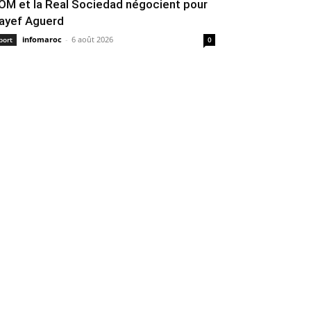
’OM et la Real Sociedad négocient pour
ayef Aguerd
infomaroc
-
6 août 2026
port
0