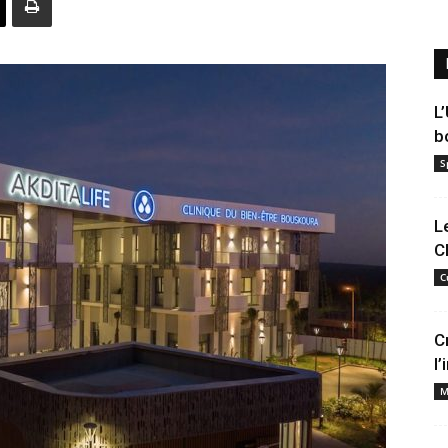
L
b
S
L
C
C
C
l
M