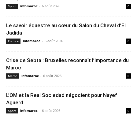
infomaroc
-
6 août 2026
Sport
0
Le savoir équestre au cœur du Salon du Cheval d’El
Jadida
infomaroc
-
6 août 2026
Culture
0
Crise de Sebta : Bruxelles reconnaît l’importance du
Maroc
infomaroc
-
6 août 2026
Maroc
0
L’OM et la Real Sociedad négocient pour Nayef
Aguerd
infomaroc
-
6 août 2026
Sport
0