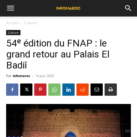
Accueil
Culture
Culture
54ᵉ édition du FNAP : le
grand retour au Palais El
Badiî
Par
infomaroc
-
14 juin 2025