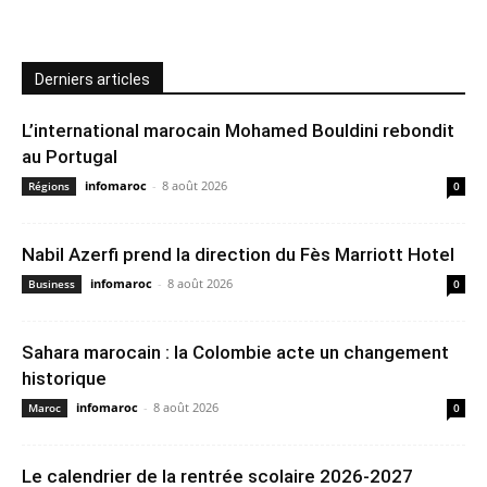
Derniers articles
L’international marocain Mohamed Bouldini rebondit
au Portugal
infomaroc
-
8 août 2026
Régions
0
Nabil Azerfi prend la direction du Fès Marriott Hotel
infomaroc
-
8 août 2026
Business
0
Sahara marocain : la Colombie acte un changement
historique
infomaroc
-
8 août 2026
Maroc
0
Le calendrier de la rentrée scolaire 2026-2027