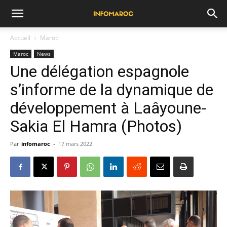
Accueil
Maroc
Maroc
News
Une délégation espagnole
s’informe de la dynamique de
développement à Laâyoune-
Sakia El Hamra (Photos)
Par
infomaroc
-
17 mars 2022