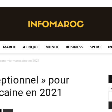
MAROC
AFRIQUE
MONDE
BUSINESS
SPORT
I
InfoMaroc
’économie marocaine en 2021
ptionnel » pour
caine en 2021
C