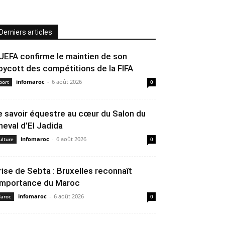
Derniers articles
’UEFA confirme le maintien de son
oycott des compétitions de la FIFA
infomaroc
-
6 août 2026
port
0
e savoir équestre au cœur du Salon du
heval d’El Jadida
infomaroc
-
6 août 2026
ulture
0
rise de Sebta : Bruxelles reconnaît
’importance du Maroc
infomaroc
-
6 août 2026
aroc
0