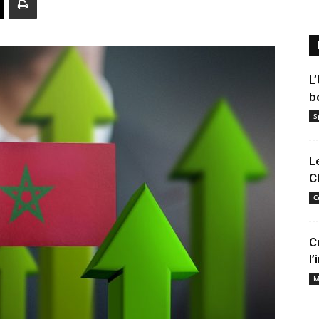
L
b
S
L
C
C
C
l
M