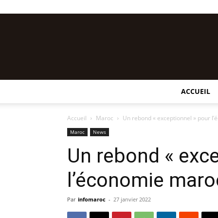
ACCUEIL
Accueil
Maroc
Un rebond « exceptionnel » pour l
Maroc
News
Un rebond « exce
l’économie maro
Par
infomaroc
-
27 janvier 2022