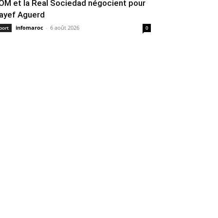
’OM et la Real Sociedad négocient pour
ayef Aguerd
infomaroc
-
6 août 2026
port
0