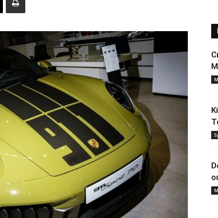
C
M
M
K
T
S
D
o
M