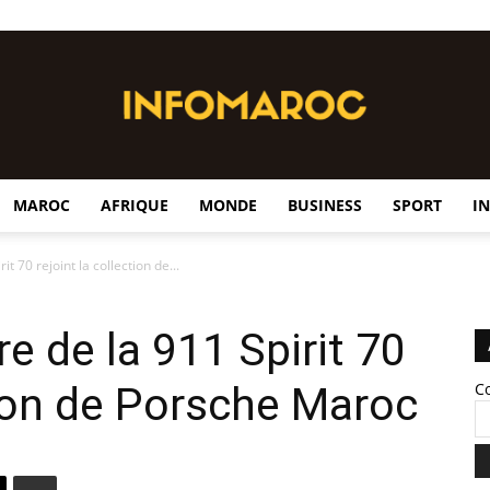
MAROC
AFRIQUE
MONDE
BUSINESS
SPORT
I
InfoMaroc
t 70 rejoint la collection de...
e de la 911 Spirit 70
tion de Porsche Maroc
C