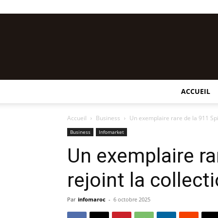
ACCUEIL
Accueil
Business
Un exemplaire rare de la 911 Spiri
Business
Infomarket
Un exemplaire rar
rejoint la collec
Par
infomaroc
-
6 octobre 2025