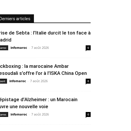
Derniers articles
rise de Sebta : l’Italie durcit le ton face à
adrid
infomaroc
-
7 août 2026
aroc
0
ickboxing : la marocaine Ambar
esoudali s’offre l’or à l’ISKA China Open
infomaroc
-
7 août 2026
port
0
épistage d’Alzheimer : un Marocain
uvre une nouvelle voie
infomaroc
-
7 août 2026
aroc
0