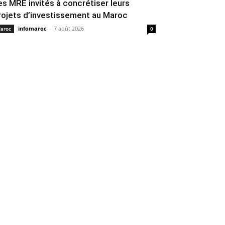
es MRE invités à concrétiser leurs
rojets d’investissement au Maroc
infomaroc
-
7 août 2026
aroc
0