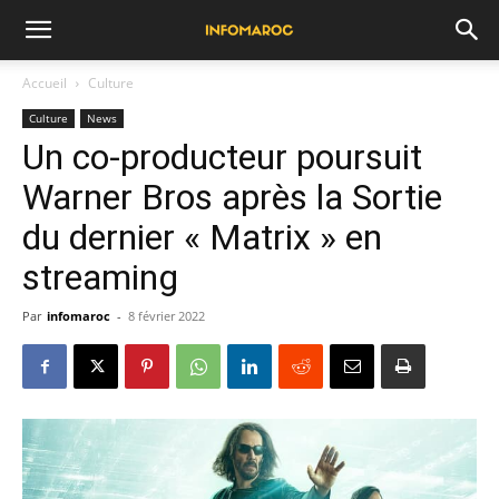
Accueil
Culture
Culture
News
Un co-producteur poursuit
Warner Bros après la Sortie
du dernier « Matrix » en
streaming
Par
infomaroc
-
8 février 2022