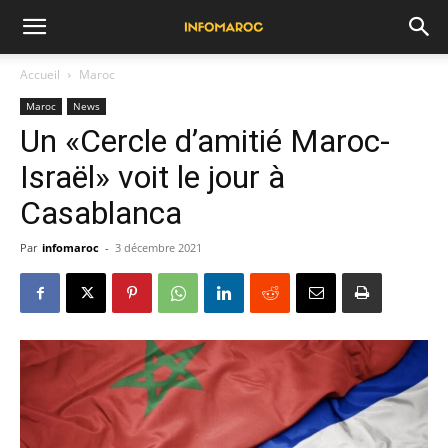
Accueil
Maroc
Maroc
News
Un «Cercle d’amitié Maroc-
Israël» voit le jour à
Casablanca
Par
infomaroc
-
3 décembre 2021