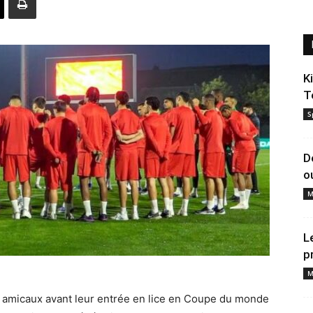
K
T
S
D
o
M
L
p
M
hs amicaux avant leur entrée en lice en Coupe du monde