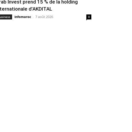
rab Invest prend 15 % de la holding
nternationale d’AKDITAL
infomaroc
-
7 août 2026
usiness
0