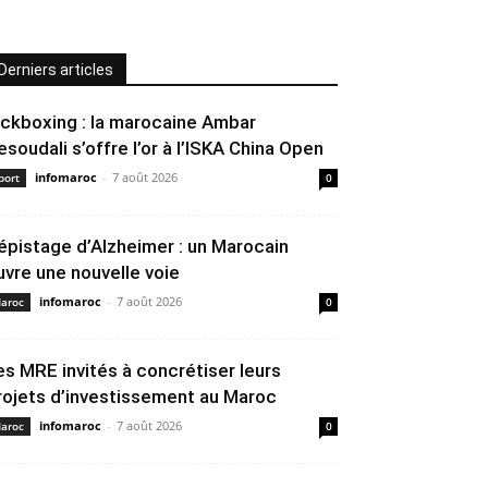
Derniers articles
ickboxing : la marocaine Ambar
esoudali s’offre l’or à l’ISKA China Open
infomaroc
-
7 août 2026
port
0
épistage d’Alzheimer : un Marocain
uvre une nouvelle voie
infomaroc
-
7 août 2026
aroc
0
es MRE invités à concrétiser leurs
rojets d’investissement au Maroc
infomaroc
-
7 août 2026
aroc
0