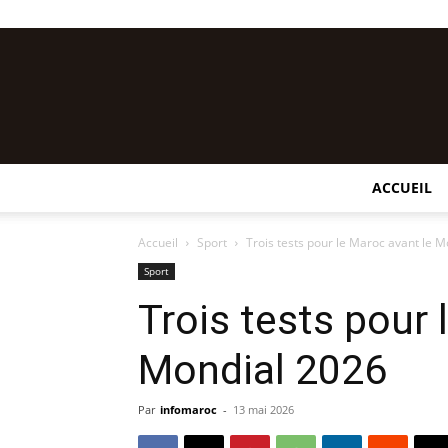
ACCUEIL
Accueil
Sport
Trois tests pour le Maroc avant le 
Sport
Trois tests pour 
Mondial 2026
Par
infomaroc
-
13 mai 2026