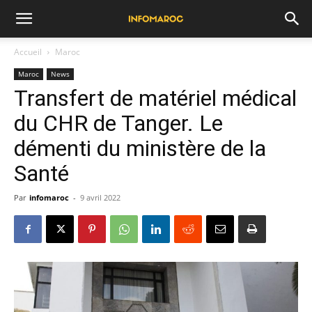
Accueil
Maroc
Maroc
News
Transfert de matériel médical
du CHR de Tanger. Le
démenti du ministère de la
Santé
Par
infomaroc
-
9 avril 2022