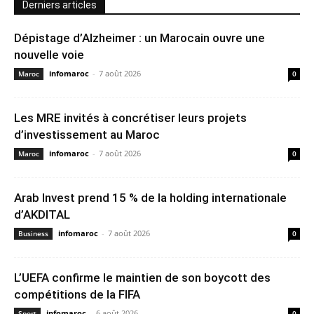
Derniers articles
Dépistage d’Alzheimer : un Marocain ouvre une
nouvelle voie
infomaroc
-
7 août 2026
Maroc
0
Les MRE invités à concrétiser leurs projets
d’investissement au Maroc
infomaroc
-
7 août 2026
Maroc
0
Arab Invest prend 15 % de la holding internationale
d’AKDITAL
infomaroc
-
7 août 2026
Business
0
L’UEFA confirme le maintien de son boycott des
compétitions de la FIFA
infomaroc
-
6 août 2026
Sport
0