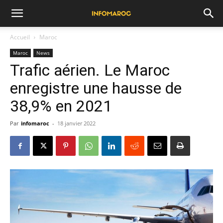
Accueil
Maroc
Maroc
News
Trafic aérien. Le Maroc
enregistre une hausse de
38,9% en 2021
Par
infomaroc
-
18 janvier 2022