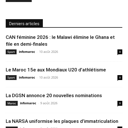
Derniers articles
CAN féminine 2026 : le Malawi élimine le Ghana et
file en demi-finales
infomaroc
-
10 août 2026
Sport
0
Le Maroc 15e aux Mondiaux U20 d’athlétisme
infomaroc
-
10 août 2026
Sport
0
La DGSN annonce 20 nouvelles nominations
infomaroc
-
9 août 2026
Maroc
0
La NARSA uniformise les plaques d’immatriculation