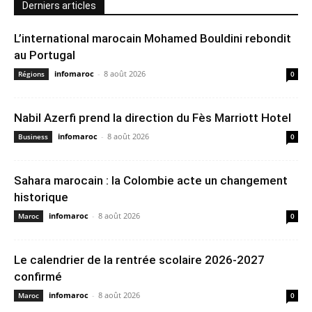
Derniers articles
L’international marocain Mohamed Bouldini rebondit
au Portugal
infomaroc
-
8 août 2026
Régions
0
Nabil Azerfi prend la direction du Fès Marriott Hotel
infomaroc
-
8 août 2026
Business
0
Sahara marocain : la Colombie acte un changement
historique
infomaroc
-
8 août 2026
Maroc
0
Le calendrier de la rentrée scolaire 2026-2027
confirmé
infomaroc
-
8 août 2026
Maroc
0