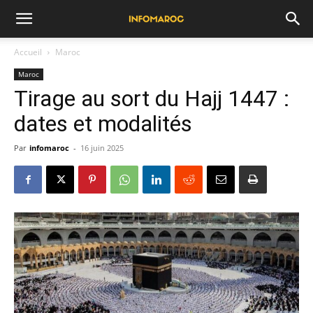
Accueil
Maroc
Maroc
Tirage au sort du Hajj 1447 :
dates et modalités
Par
infomaroc
-
16 juin 2025