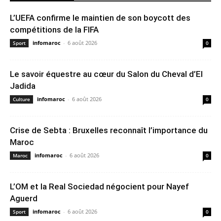
L’UEFA confirme le maintien de son boycott des
compétitions de la FIFA
infomaroc
-
6 août 2026
Sport
0
Le savoir équestre au cœur du Salon du Cheval d’El
Jadida
infomaroc
-
6 août 2026
Culture
0
Crise de Sebta : Bruxelles reconnaît l’importance du
Maroc
infomaroc
-
6 août 2026
Maroc
0
L’OM et la Real Sociedad négocient pour Nayef
Aguerd
infomaroc
-
6 août 2026
Sport
0