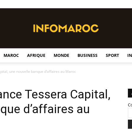
MAROC
AFRIQUE
MONDE
BUSINESS
SPORT
I
InfoMaroc
apital, une nouvelle banque d’affaires au Maroc
lance Tessera Capital,
que d’affaires au
C