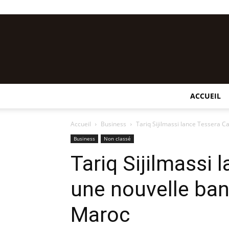
ACCUEIL
Accueil
Business
Tariq Sijilmassi lance Tessera C
Business
Non classé
Tariq Sijilmassi 
une nouvelle ban
Maroc