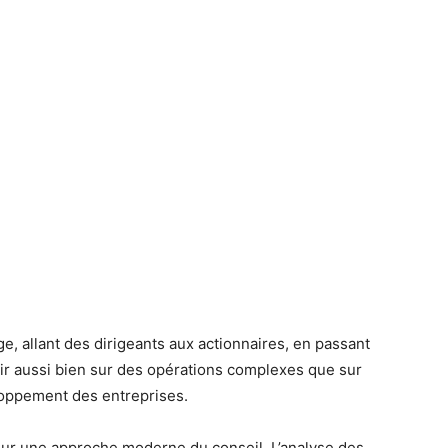
ge, allant des dirigeants aux actionnaires, en passant
enir aussi bien sur des opérations complexes que sur
loppement des entreprises.
sur une approche moderne du conseil. L’analyse des