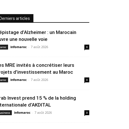
Derniers articles
épistage d’Alzheimer : un Marocain
uvre une nouvelle voie
infomaroc
-
7 août 2026
aroc
0
es MRE invités à concrétiser leurs
rojets d’investissement au Maroc
infomaroc
-
7 août 2026
aroc
0
rab Invest prend 15 % de la holding
nternationale d’AKDITAL
infomaroc
-
7 août 2026
usiness
0