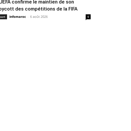
’UEFA confirme le maintien de son
oycott des compétitions de la FIFA
infomaroc
-
6 août 2026
port
0