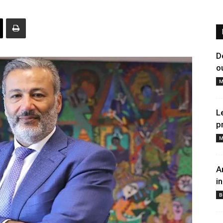
D
o
M
L
p
M
A
i
B