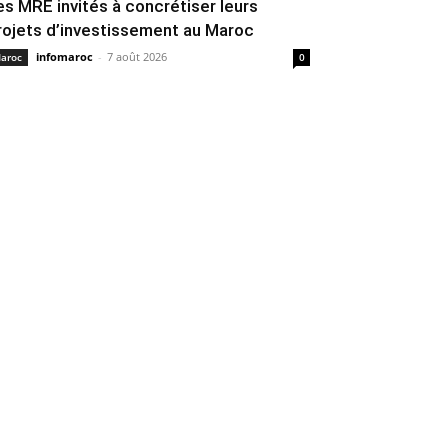
es MRE invités à concrétiser leurs
rojets d’investissement au Maroc
infomaroc
-
7 août 2026
aroc
0