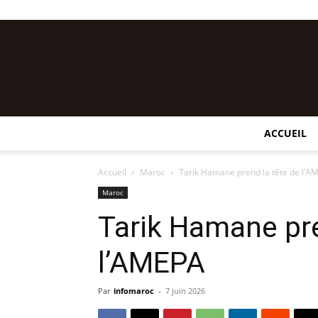
ACCUEIL
Accueil
Maroc
Tarik Hamane prend la tête de l’A
Maroc
Tarik Hamane pre
l’AMEPA
Par
infomaroc
-
7 juin 2026