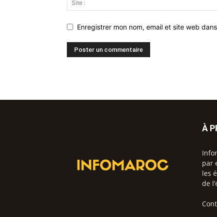
Enregistrer mon nom, email et site web dans
À 
Info
par 
les 
de l
Cont