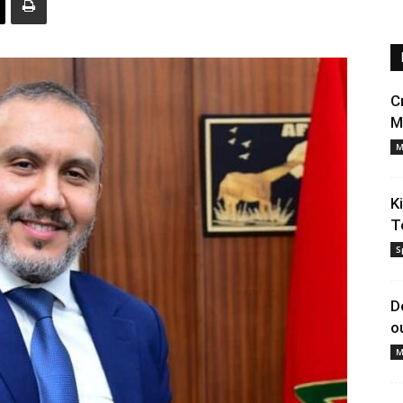
C
M
M
K
T
S
D
o
M