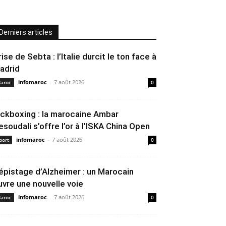
Derniers articles
rise de Sebta : l’Italie durcit le ton face à
adrid
infomaroc
-
7 août 2026
aroc
0
ickboxing : la marocaine Ambar
esoudali s’offre l’or à l’ISKA China Open
infomaroc
-
7 août 2026
port
0
épistage d’Alzheimer : un Marocain
uvre une nouvelle voie
infomaroc
-
7 août 2026
aroc
0