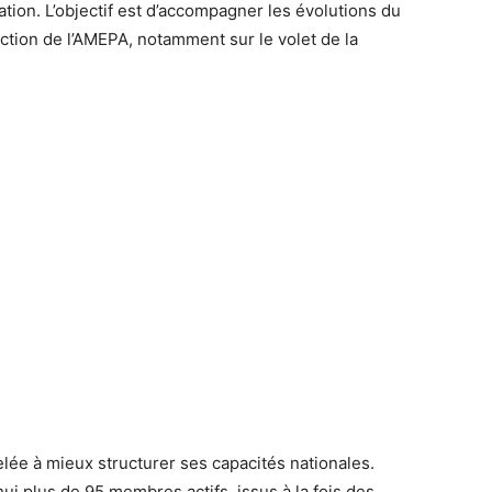
tion. L’objectif est d’accompagner les évolutions du
action de l’AMEPA, notamment sur le volet de la
elée à mieux structurer ses capacités nationales.
i plus de 95 membres actifs, issus à la fois des