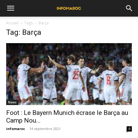
Accueil
Tags
Barça
Tag: Barça
News
Foot : Le Bayern Munich écrase le Barça au
Camp Nou...
infomaroc
-
14 septembre 2021
0