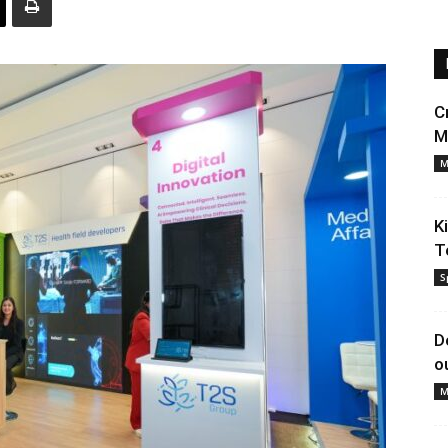
C
M
M
K
T
S
D
o
M