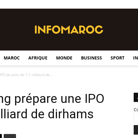
MAROC
AFRIQUE
MONDE
BUSINESS
SPORT
I
InfoMaroc
O de près de 1,1 milliard de...
ng prépare une IPO
lliard de dirhams
C