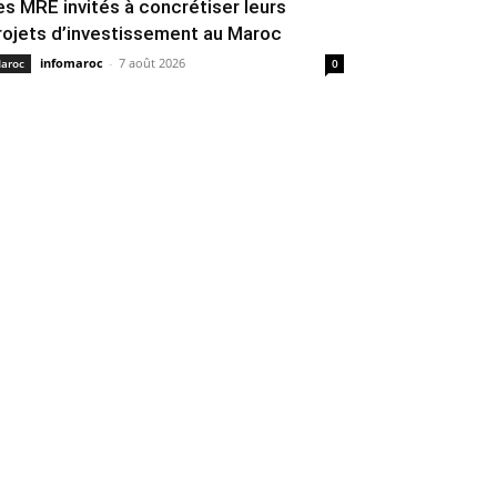
es MRE invités à concrétiser leurs
rojets d’investissement au Maroc
infomaroc
-
7 août 2026
aroc
0