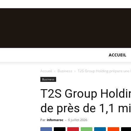
ACCUEIL
Accueil
Business
T2S Group Holding prépare une IP
Business
T2S Group Holdi
de près de 1,1 mi
Par
infomaroc
-
6 juillet 2026