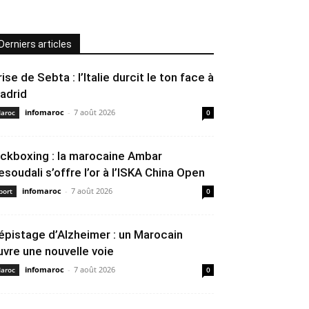
Derniers articles
rise de Sebta : l’Italie durcit le ton face à
adrid
infomaroc
-
7 août 2026
aroc
0
ickboxing : la marocaine Ambar
esoudali s’offre l’or à l’ISKA China Open
infomaroc
-
7 août 2026
port
0
épistage d’Alzheimer : un Marocain
uvre une nouvelle voie
infomaroc
-
7 août 2026
aroc
0