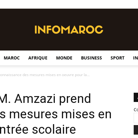
MAROC
AFRIQUE
MONDE
BUSINESS
SPORT
I
InfoMaroc
onnaissance des mesures mises en oeuvre pour la...
 M. Amzazi prend
s mesures mises en
C
ntrée scolaire