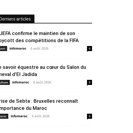
Derniers articles
’UEFA confirme le maintien de son
oycott des compétitions de la FIFA
infomaroc
-
6 août 2026
port
0
e savoir équestre au cœur du Salon du
heval d’El Jadida
infomaroc
-
6 août 2026
ulture
0
rise de Sebta : Bruxelles reconnaît
’importance du Maroc
infomaroc
-
6 août 2026
aroc
0