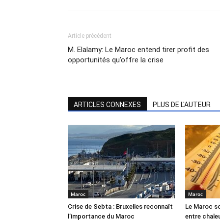
Article précédent
M. Elalamy: Le Maroc entend tirer profit des
opportunités qu’offre la crise
ARTICLES CONNEXES
PLUS DE L'AUTEUR
Maroc
Maroc
Crise de Sebta : Bruxelles reconnaît
Le Maroc so
l’importance du Maroc
entre chale