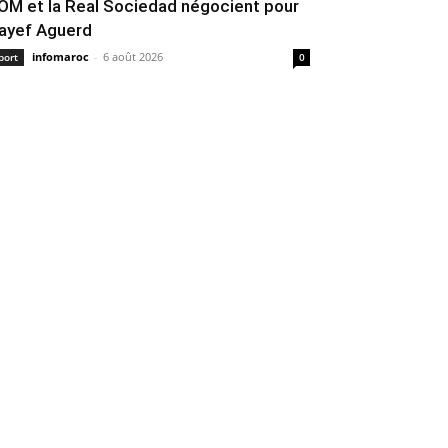
’OM et la Real Sociedad négocient pour
ayef Aguerd
infomaroc
-
6 août 2026
port
0