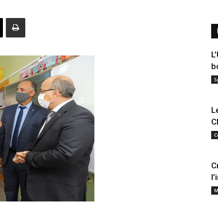
L
b
S
L
C
C
C
l
M