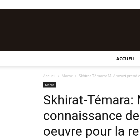
ACCUEIL
Accueil
Maroc
Skhirat-Témara: M. Amzazi prend c
Maroc
Skhirat-Témara:
connaissance de
oeuvre pour la re