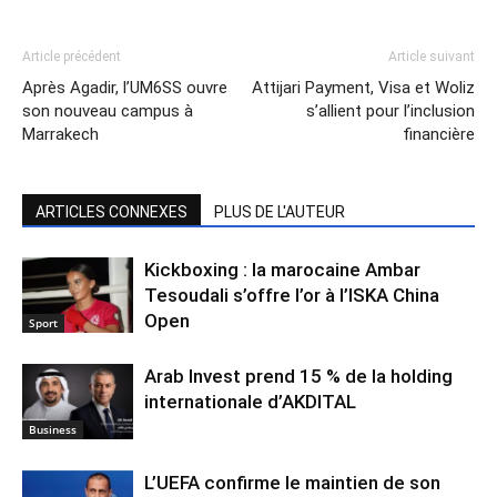
Article précédent
Article suivant
Après Agadir, l’UM6SS ouvre
Attijari Payment, Visa et Woliz
son nouveau campus à
s’allient pour l’inclusion
Marrakech
financière
ARTICLES CONNEXES
PLUS DE L'AUTEUR
Kickboxing : la marocaine Ambar
Tesoudali s’offre l’or à l’ISKA China
Open
Sport
Arab Invest prend 15 % de la holding
internationale d’AKDITAL
Business
L’UEFA confirme le maintien de son