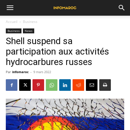
Accueil
Business
Business
News
Shell suspend sa
participation aux activités
hydrocarbures russes
Par
infomaroc
-
9 mars 2022