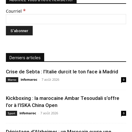
*
Courriel
Derniers articles
Crise de Sebta : l’Italie durcit le ton face à Madrid
infomaroc
-
7 août 2026
Maroc
0
Kickboxing : la marocaine Ambar Tesoudali s’offre
l’or à l’ISKA China Open
infomaroc
-
7 août 2026
Sport
0
Dépistage d’Alzheimer : un Marocain ouvre une