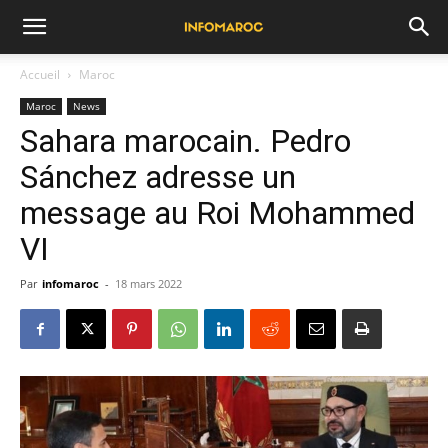
Accueil
Maroc
Maroc
News
Sahara marocain. Pedro
Sánchez adresse un
message au Roi Mohammed
VI
Par
infomaroc
-
18 mars 2022