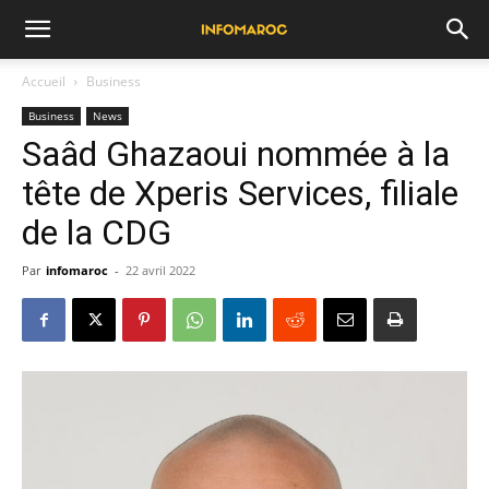
Accueil
Business
Business
News
Saâd Ghazaoui nommée à la
tête de Xperis Services, filiale
de la CDG
Par
infomaroc
-
22 avril 2022