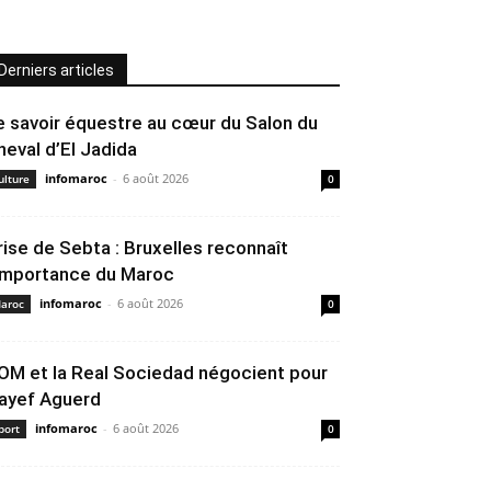
Derniers articles
e savoir équestre au cœur du Salon du
heval d’El Jadida
infomaroc
-
6 août 2026
ulture
0
rise de Sebta : Bruxelles reconnaît
’importance du Maroc
infomaroc
-
6 août 2026
aroc
0
’OM et la Real Sociedad négocient pour
ayef Aguerd
infomaroc
-
6 août 2026
port
0