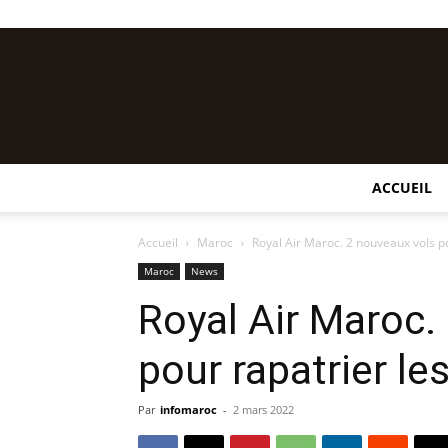
ACCUEIL
Accueil
Maroc
Royal Air Maroc. 2 nouveaux vols p
Maroc
News
Royal Air Maroc.
pour rapatrier l
Par
infomaroc
-
2 mars 2022