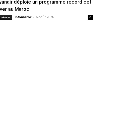
yanair déploie un programme record cet
iver au Maroc
infomaroc
-
6 août 2026
usiness
0