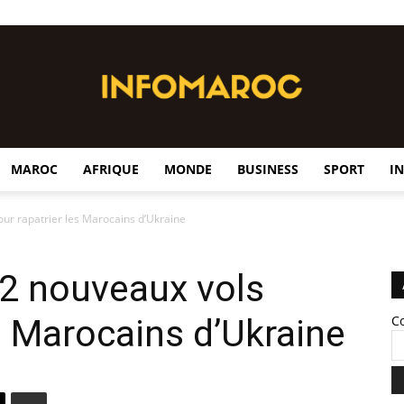
MAROC
AFRIQUE
MONDE
BUSINESS
SPORT
I
InfoMaroc
our rapatrier les Marocains d’Ukraine
 2 nouveaux vols
es Marocains d’Ukraine
C