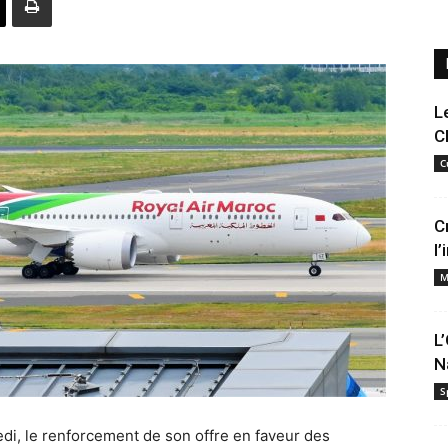
L
C
C
C
l
M
L
N
S
di, le renforcement de son offre en faveur des