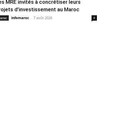
es MRE invités à concrétiser leurs
rojets d’investissement au Maroc
infomaroc
-
7 août 2026
aroc
0