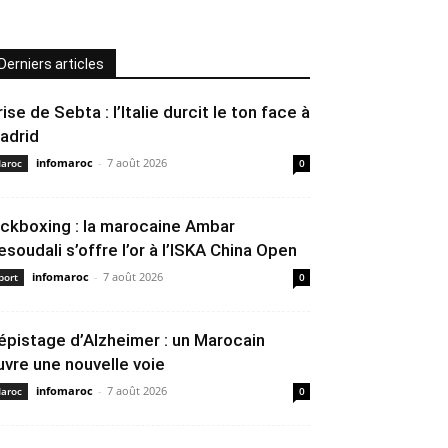
Derniers articles
rise de Sebta : l’Italie durcit le ton face à
adrid
infomaroc
-
7 août 2026
aroc
0
ickboxing : la marocaine Ambar
esoudali s’offre l’or à l’ISKA China Open
infomaroc
-
7 août 2026
port
0
épistage d’Alzheimer : un Marocain
uvre une nouvelle voie
infomaroc
-
7 août 2026
aroc
0