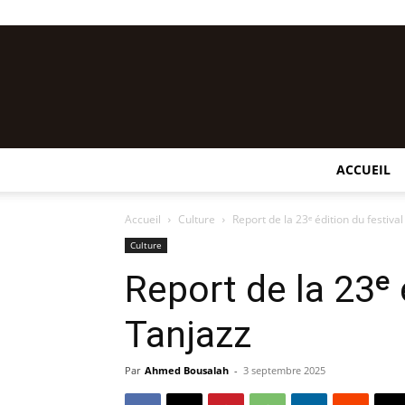
ACCUEIL
Accueil
Culture
Report de la 23ᵉ édition du festiva
Culture
Report de la 23ᵉ 
Tanjazz
Par
Ahmed Bousalah
-
3 septembre 2025