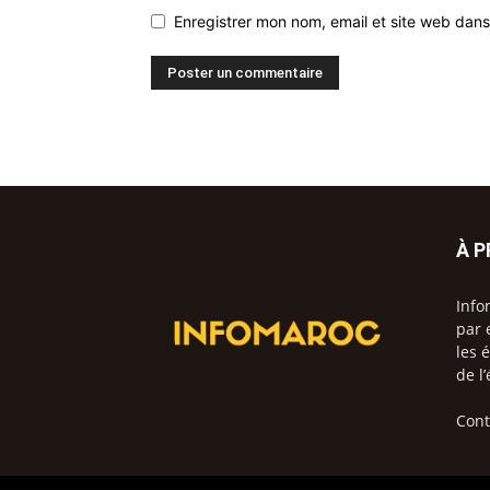
Enregistrer mon nom, email et site web dans
À 
Info
par 
les 
de l
Cont