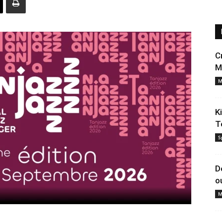
C
M
M
K
T
S
D
o
M